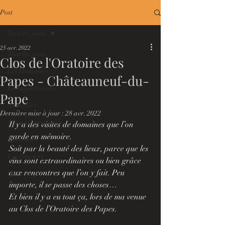
Post
Tous les posts
25 avr. 2022
Tous les posts
Clos de l'Oratoire des
Les Domaines
Papes - Châteauneuf-du-
Les appellations
Pape
Actualités
Dernière mise à jour :
28 avr. 2022
J'ai testé pour vous
Il y a des visites de domaines que l’on 
garde en mémoire.
Interviews
Soit par la beauté des lieux, parce que les 
Les Dossiers
vins sont extraordinaires ou bien grâce 
aux rencontres que l’on y fait. Peu 
Que sais-je ?
importe, il se passe des choses…
Et bien il y a eu tout ça, lors de ma venue 
au Clos de l’Oratoire des Papes.