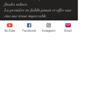
finales salines.
La première ne faiblit jamais et offre aux 
vins une tenue impeccable. 
Les deuxièmes varient, selon les 
millésimes, entre gourmandise et légère 
YouTube
Facebook
Instagram
Email
amertume.
Fraicheur nette dans la jeunesse du 2019 
et cristalline pour le 2016.
Le 2011 et le 2013 procurent un contraste 
saisissant entre l’évolution aromatique et 
une fraîcheur aérienne.
Si je devais me résigner à l’exercice 
impensable, à savoir, résumer les vins 
blancs du domaine en une phrase… Je 
dirais : plus c’est vieux, plus c’est jeune !
On fait donc des grands vins blancs au 
Clos de l’Oratoire des Papes ! 