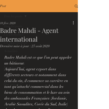
Post
Tous les posts
18 févr. 2020
Tous les posts
Badre Mahdi - Agent
Les Domaines
international
Les appellations
Dernière mise à jour :
27 août 2020
Actualités
Badre Mahdi est ce que l’on peut appeler 
J'ai testé pour vous
un bâtisseur.
Interviews
Aujourd’hui, agent export dans 
différents secteurs et notamment dans 
Les Dossiers
celui du vin, il commence sa carrière en 
Que sais-je ?
tant qu’attaché commercial dans les 
biens de consommation et le luxe au sein 
des ambassades Françaises (Jordanie, 
Arabie Saoudites, Corée du Sud, Italie) 