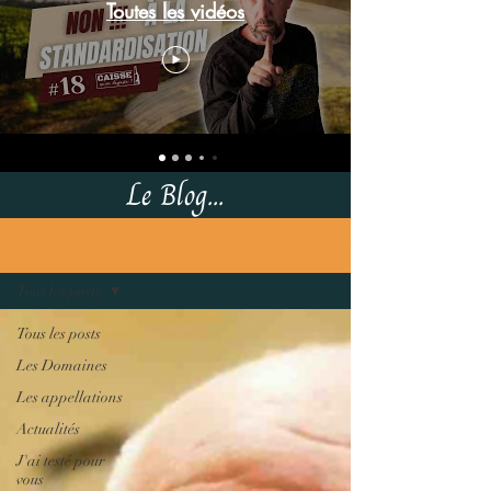
Toutes les vidéos
Le Blog...
S'inscrire
Accueil
Tous les posts
Tous les posts
Les Domaines
Les appellations
Actualités
J'ai testé pour
vous