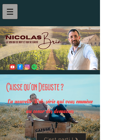
Caisse qu'on Deguste ?
La nouvelle Web-série qui vous emmène
au coeur des domaines
C'est parti !